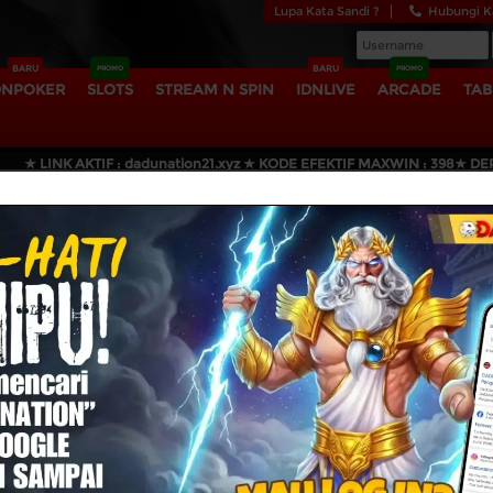
Lupa Kata Sandi ?
Hubungi K
BARU
BARU
PROMO
PROMO
DNPOKER
SLOTS
STREAM N SPIN
IDNLIVE
ARCADE
TAB
LINK AKTIF : dadunation21.xyz ★ KODE EFEKTIF MAXWIN : 398★ DEPO 