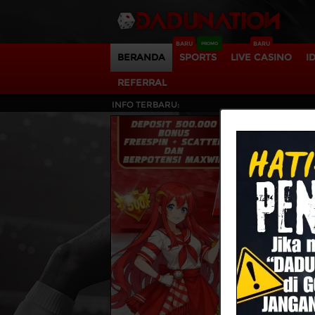
BARU
BARU
PROMO
BERANDA
SPORTS
LIVE CASINO
I
REFERRAL
INFO TERBARU:
★ 